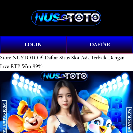
O
0
p
e
n
M
LOGIN
DAFTAR
e
n
Store
NUSTOTO ⚡️ Daftar Situs Slot Asia Terbaik Dengan
u
Live RTP Win 99%