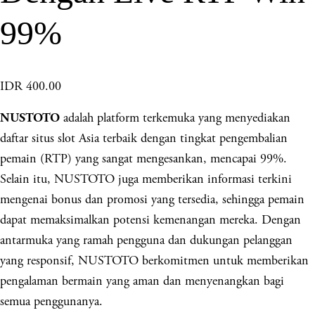
99%
IDR 400.00
adalah platform terkemuka yang menyediakan
NUSTOTO
daftar situs slot Asia terbaik dengan tingkat pengembalian
pemain (RTP) yang sangat mengesankan, mencapai 99%.
Selain itu, NUSTOTO juga memberikan informasi terkini
mengenai bonus dan promosi yang tersedia, sehingga pemain
dapat memaksimalkan potensi kemenangan mereka. Dengan
antarmuka yang ramah pengguna dan dukungan pelanggan
yang responsif, NUSTOTO berkomitmen untuk memberikan
pengalaman bermain yang aman dan menyenangkan bagi
semua penggunanya.